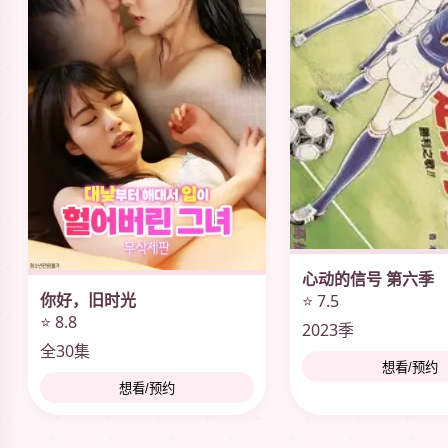
心动的信号 第六季
你好，旧时光
⭐ 7.5
⭐ 8.8
2023季
全30集
想看/预约
想看/预约