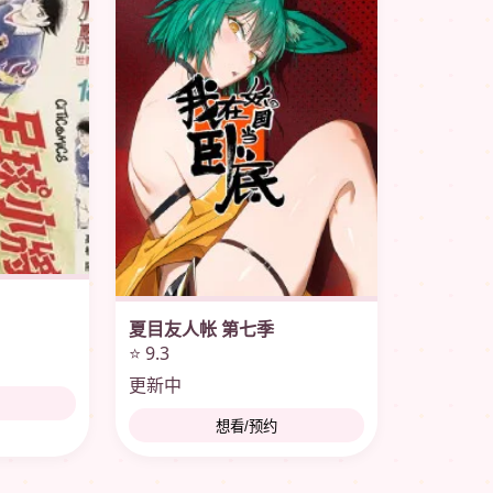
夏目友人帐 第七季
⭐ 9.3
更新中
想看/预约