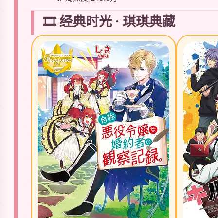
🎞️ 经典时光 · 琪琪典藏