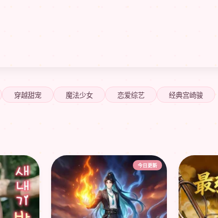
穿越甜宠
魔法少女
恋爱综艺
经典宫崎骏
今日更新