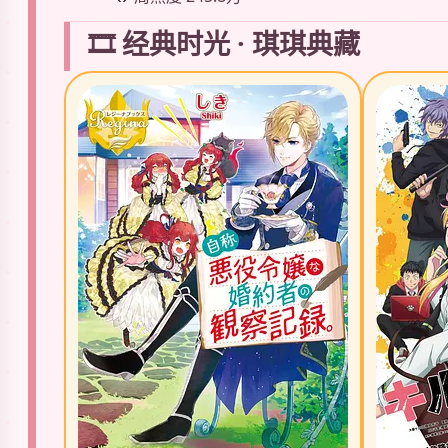
🎞️ 经典时光 · 琪琪典藏