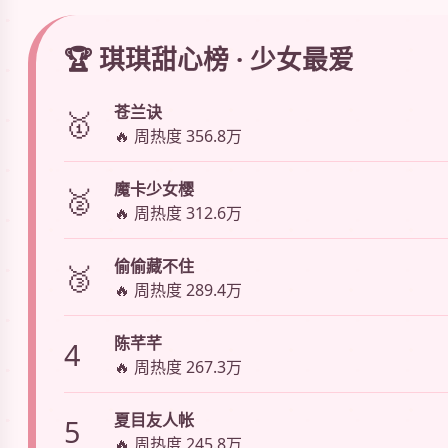
🏆 琪琪甜心榜 · 少女最爱
苍兰诀
🥇
🔥 周热度 356.8万
魔卡少女樱
🥈
🔥 周热度 312.6万
偷偷藏不住
🥉
🔥 周热度 289.4万
陈芊芊
4
🔥 周热度 267.3万
夏目友人帐
5
🔥 周热度 245.8万