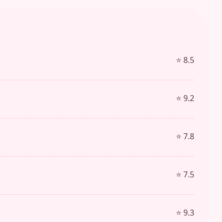
⭐ 8.5
⭐ 9.2
⭐ 7.8
⭐ 7.5
⭐ 9.3