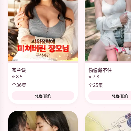
苍兰诀
偷偷藏不住
⭐ 8.5
⭐ 7.8
全36集
全25集
想看/预约
想看/预约