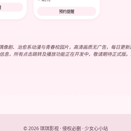
醒
预约提醒
甜蜜偶像剧、治愈系动漫与青春校园片，高清画质无广告，每日更
信息，所有点击跳转及播放功能正在开发中，敬请期待正式版。
© 2026 琪琪影视 · 侵权必删 · 少女心小站