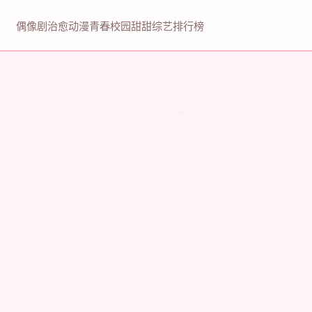
偶像剧
治愈动漫
青春校园
甜甜综艺
排行榜