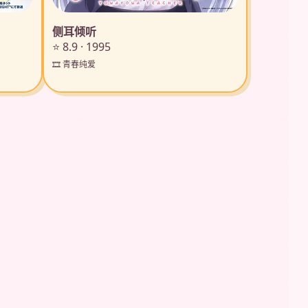
侧耳倾听
⭐ 8.9 · 1995
🎞️ 青春纯爱